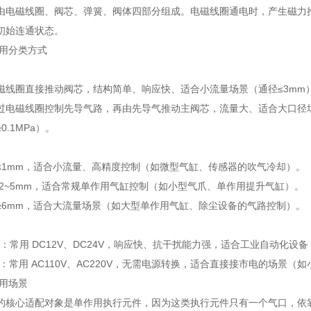
由电磁线圈、阀芯、弹簧、阀体四部分组成。电磁线圈通电时，产生磁力
初始连通状态。
常用分类方式
磁线圈直接推动阀芯，结构简单、响应快、适合小流量场景（通径≤3mm
过电磁线圈控制先导气路，再由先导气推动主阀芯，流量大、适合大口径场
0.1MPa）。
≤1mm，适合小流量、高精度控制（如微型气缸、传感器的吹气冷却）。
 2~5mm，适合常规单作用气缸控制（如小型气爪、单作用提升气缸）。
≥6mm，适合大流量场景（如大型单作用气缸、除尘设备的气路控制）。
：常用 DC12V、DC24V，响应快、抗干扰能力强，适合工业自动化设备
：常用 AC110V、AC220V，无需电源转换，适合直接接市电的场景（
应用场景
的核心适配对象是单作用执行元件，因为这类执行元件只有一个气口，依