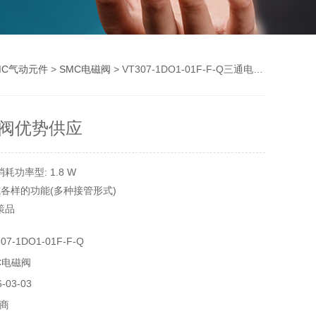
MC气动元件
>
SMC电磁阀
> VT307-1DO1-01F-F-Q三通电磁阀优势供应
阀优势供应
功率型: 1.8 W
式各样的功能(多种接管形式)
策品
阀部采用HNBR
7-1DO1-01F-F-Q
装尺寸有互换性
C电磁阀
307
03-03
商