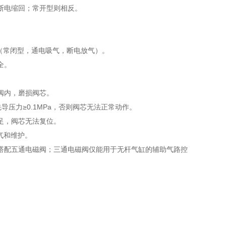
断电缩回；常开型则相反。
制（常闭型，通电吸气，断电放气）。
全。
阀内，磨损阀芯。
导压力≥0.1MPa，否则阀芯无法正常动作。
足，阀芯无法复位。
气和维护。
搭配五通电磁阀；三通电磁阀仅能用于无杆气缸的辅助气路控