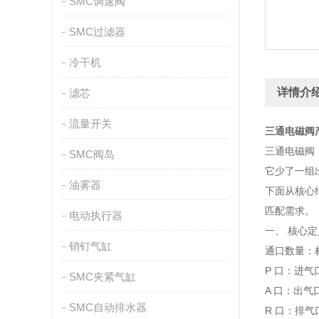
SMC调速阀
SMC过滤器
冷干机
详情介
滤芯
流量开关
三通电磁阀
三通电磁阀
SMC阀岛
它少了一组
油雾器
下面从核心
匹配需求。
电动执行器
一、 核心
销钉气缸
通口数量：
P 口：进
SMC夹紧气缸
A 口：出
SMC自动排水器
R 口：排