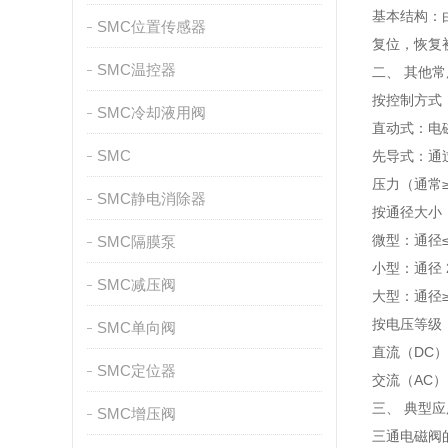
基本结构：
SMC位置传感器
复位，恢复
SMC温控器
二、 其他
按控制方式
SMC冷却液用阀
直动式：电
SMC
先导式：通
压力（通常≥
SMC静电消除器
按通径大小
微型：通径
SMC隔膜泵
小型：通径
SMC减压阀
大型：通径
按电压等级
SMC单向阀
直流（DC）
SMC定位器
交流（AC）
三、 典型
SMC增压阀
三通电磁阀