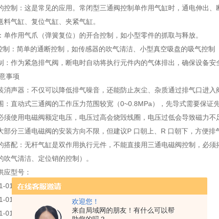
的控制：这是常见的应用。常闭型三通阀控制单作用气缸时，通电伸出、
送料气缸、复位气缸、夹紧气缸。
：单作用气爪（弹簧复位）的开合控制，如小型零件的抓取与释放。
吸气控制：简单的通断控制，如传感器的吹气清洁、小型真空吸盘的吸气控
制：作为紧急排气阀，断电时自动将执行元件内的气体排出，确保设备安
注意事项
装消声器：不仅可以降低排气噪音，还能防止灰尘、杂质通过排气口进入
：直动式三通阀的工作压力范围较宽（0~0.8MPa），先导式需要保证先
必须使用电磁阀额定电压，电压过高会烧毁线圈，电压过低会导致磁力不
大部分三通电磁阀的安装方向不限，但建议P 口朝上、R 口朝下，方便排
的搭配：无杆气缸是双作用执行元件，不能直接用三通电磁阀控制，必须
的吹气清洁、定位销的控制）。
供应型号：
1-01N-Q
1-01N-F-Q
欢迎您！
来自局域网的朋友！有什么可以帮
1-01N-F