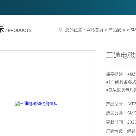
示
您的位置：
网站首页
>
产品展示
>
S
/ PRODUCTS
三通电磁
简要描述：●低消耗
●1个阀具备各
●低浓度臭氧对
橡胶材质: 主
产品型号： VT30
●与原产品的安
所属分类：SM
●集装式型号: VV
更新时间：2026-
厂商性质：经销