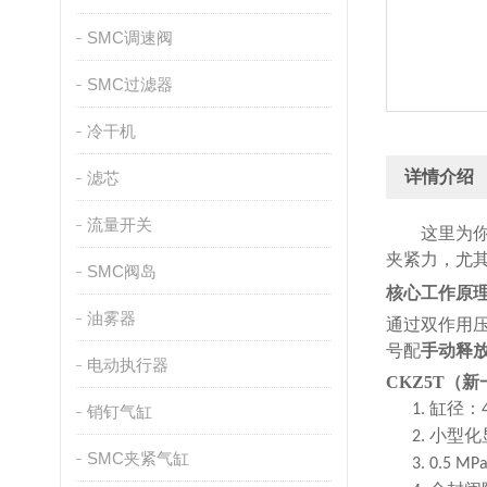
SMC调速阀
SMC过滤器
冷干机
详情介绍
滤芯
流量开关
这里为
夹紧力，尤其
SMC阀岛
核心工作原
油雾器
通过双作用
号配
手动释
电动执行器
CKZ5T（
缸径：
1.
销钉气缸
小型化
2.
SMC夹紧气缸
3. 0.5 MP