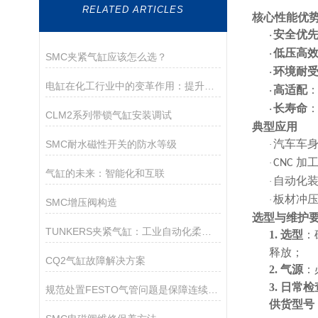
RELATED ARTICLES
核心性能优
安全优
·
低压高
·
SMC夹紧气缸应该怎么选？
环境耐
·
电缸在化工行业中的变革作用：提升生产效率和安全性
高适配
·
长寿命
·
CLM2系列带锁气缸安装调试
典型应用
汽车车
SMC耐水磁性开关的防水等级
·
加
·
CNC
气缸的未来：智能化和互联
自动化
·
板材冲
·
SMC增压阀构造
选型与维护
TUNKERS夹紧气缸：工业自动化柔性夹紧的核心部件
1.
选型
：
释放；
CQ2气缸故障解决方案
2.
气源
：
3.
日常检
规范处置FESTO气管问题是保障连续供气的关键
供货型号