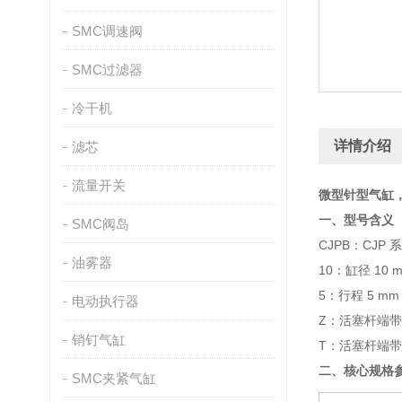
SMC调速阀
SMC过滤器
冷干机
详情介绍
滤芯
流量开关
微型针型气缸
一、型号含义（C
SMC阀岛
CJPB：CJ
油雾器
10：缸径 10 
5：行程 5 mm
电动执行器
Z：活塞杆端
销钉气缸
T：活塞杆端
二、核心规格
SMC夹紧气缸