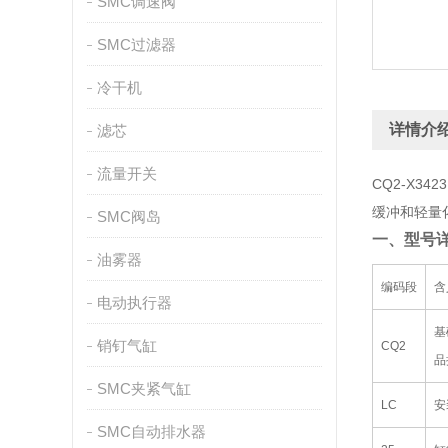
SMC调速阀
SMC过滤器
冷干机
详情介
滤芯
流量开关
CQ2-X3
缓冲和轻量
SMC阀岛
一、型号
油雾器
编码段
含
电动执行器
基
销钉气缸
CQ2
品
SMC夹紧气缸
LC
安
SMC自动排水器