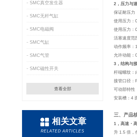
SMC真空发生器
2，压力与
保证耐压力：
SMC无杆气缸
使用压力：0.
SMC电磁阀
使用压力：0.
活塞速度范围
SMC气缸
动作频率：1
SMC气管
允许动能：0
3，结构与
SMC磁性开关
杆端螺纹：
接管口径：R
查看全部
可动部特性
安装槽：4 
三、产品
相关文章
1，高速・
RELATED ARTICLES
升 1.5 