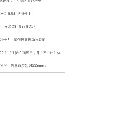
轻量化适配，可动部无额外增重
SMC 推荐回路条件下）
位、夹紧等往复作业需求
端冲击力，降低设备振动与磨损
0 缸径实际 2 面可用，开关不凸出缸体
，活塞速度达 2500mm/s