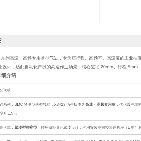
绍
423 系列高速・高频专用薄型气缸
，专为短行程、高频率、高速度的工业往复动
化设计，适配自动化产线的高速作业场景，核心缸径 20mm、行程 5m
详细介绍
义说明
础系列：SMC 紧凑型薄型气缸，X3423 衍生版本为
高速・高频专用款
，优化缓冲结
提升 1.5 倍
装形式：
紧凑型脚座型
，脚座做轻量化紧凑设计，占用安装空间较普通脚座（L 型）减