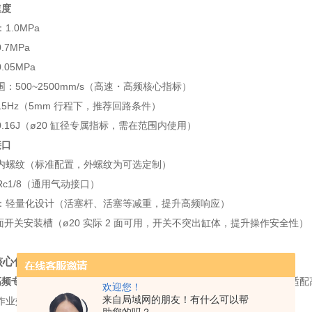
速度
1.0MPa
7MPa
05MPa
：500~2500mm/s（高速・高频核心指标）
5Hz（5mm 行程下，推荐回路条件）
.16J（ø20 缸径专属指标，需在范围内使用）
接口
内螺纹（标准配置，外螺纹为可选定制）
c1/8（通用气动接口）
：轻量化设计（活塞杆、活塞等减重，提升高频响应）
面开关安装槽（ø20 实际 2 面可用，开关不突出缸体，提升操作安全性）
核心优势
高频专属优化：
活塞速度 2500mm/s、5mm 行程下 15Hz 高频动
欢迎您！
来自局域网的朋友！有什么可以帮
倍，作业效率更高；