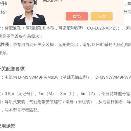
助您的吗？
冲升级：
重新设计垫缓冲结构，大幅缓解高速动作下行程末端的冲击力，
量化：
薄型缸体设计，设备集成更省空间，可动部重量削减，进一步提升高频动作
活：
标配通孔 + 两端螺孔基本型，可适配脚座型（CQ-L020-X3423）、紧凑
满足不同设备布局需求；
配性强：
带专用自动开关安装槽，无开关突出，适配 D-M9□系列无触点磁
兼顾。
开关配套要求
号：
主流为 D-M9NV/M9PV/M9BV（基础无触点型）、D-M9NWV/M9
度：
0.5m（无记号）、1m（M）、3m（L）、5m（Z），部分特殊型号
则：
导轨式安装，气缸附带安装螺钉 / 螺母（未组装），从活塞杆侧看，导轨仅
mm，与本型号行程匹配。
应用场景