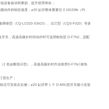
降低设备振动和磨损，提升使用寿命；
的响应速度，ø20 缸径整体重量仅 0.18159lb（约
脚座型（CQ-LC020-X3423）、法兰型（CQS-F020）等多
性开关，高速高频长时间动作时可选用耐热型 D-F7NJ，适配
PWV（2 色诊断指示型），高速高频长时作业推荐D-F7NJ 耐热
需订货生产；
可安装在右侧；ø20 缸径带 1 个 D-M9□型开关最小安装