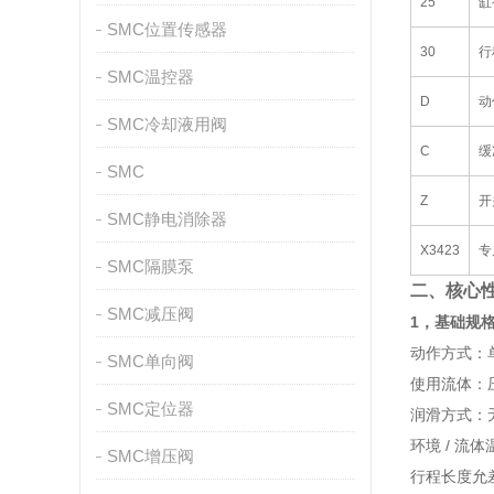
25
缸
SMC位置传感器
30
行
SMC温控器
D
动
SMC冷却液用阀
C
缓
SMC
Z
开
SMC静电消除器
X3423
专
SMC隔膜泵
二、核心
SMC减压阀
1，基础规
动作方式：
SMC单向阀
使用流体：
SMC定位器
润滑方式：
环境 / 流
SMC增压阀
行程长度允差