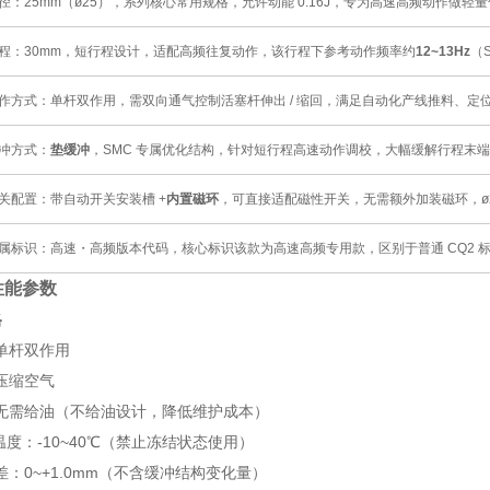
径：25mm（ø25），系列核心常用规格，允许动能 0.16J，专为高速高频动作做
程：30mm，短行程设计，适配高频往复动作，该行程下参考动作频率约
12~13Hz
（
作方式：单杆双作用，需双向通气控制活塞杆伸出 / 缩回，满足自动化产线推料、定
冲方式：
垫缓冲
，SMC 专属优化结构，针对短行程高速动作调校，大幅缓解行程末
关配置：带自动开关安装槽 +
内置磁环
，可直接适配磁性开关，无需额外加装磁环，ø2
属标识：高速・高频版本代码，核心标识该款为高速高频专用款，区别于普通 CQ2 标准品
性能参数
格
单杆双作用
压缩空气
无需给油（不给油设计，降低维护成本）
体温度：-10~40℃（禁止冻结状态使用）
：0~+1.0mm（不含缓冲结构变化量）