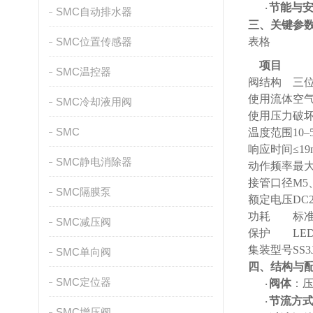
节能与
·
SMC自动排水器
三、关键参
SMC位置传感器
表格
项目
SMC温控器
阀结构
三
使用流体
空
SMC冷却液用阀
使用压力
破
SMC
温度范围
10
响应时间
≤19
SMC静电消除器
动作频率
最
接管口径
M5
SMC隔膜泵
额定电压
DC
功耗
标
SMC减压阀
保护
L
集装型号
SS
SMC单向阀
四、结构与
SMC定位器
阀体
：
·
节流方
·
SMC增压阀