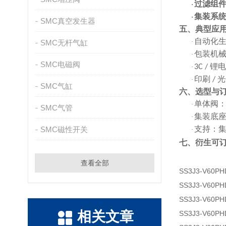
过滤组
·
集装系
·
SMC真空发生器
五、典型应
自动化
·
SMC无杆气缸
包装机
·
SMC电磁阀
锂
·
3C /
印刷
光
·
/
SMC气缸
六、选型与
单体阀
·
SMC气管
集装底
·
支持：
SMC磁性开关
·
七
、
衍生可
查看全部
SS3J3-V60PH
SS3J3-V60PH
SS3J3-V60PH
相关文章
SS3J3-V60PH