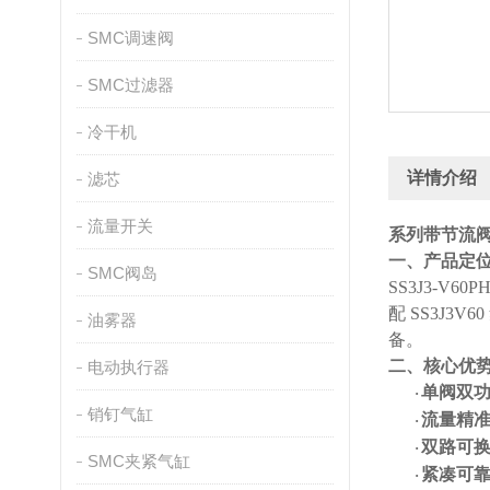
SMC调速阀
SMC过滤器
冷干机
详情介绍
滤芯
流量开关
系列带节流
一、产品定
SMC阀岛
SS3J3-V60P
配
SS3J3
油雾器
备。
二、核心优
电动执行器
单阀双
·
销钉气缸
流量精
·
双路可
·
SMC夹紧气缸
紧凑可
·