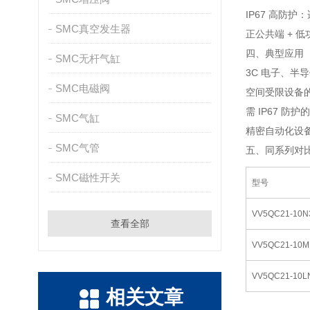
IP67 高防
SMC真空发生器
正公共端 + 低
四、典型应用
SMC无杆气缸
3C 电子、
SMC电磁阀
空间受限设备
需 IP67 防
SMC气缸
精密自动化设
SMC气管
五、同系列对
SMC磁性开关
型号
VV5QC21-10
查看全部
VV5QC21-10
VV5QC21-10L
相关文章