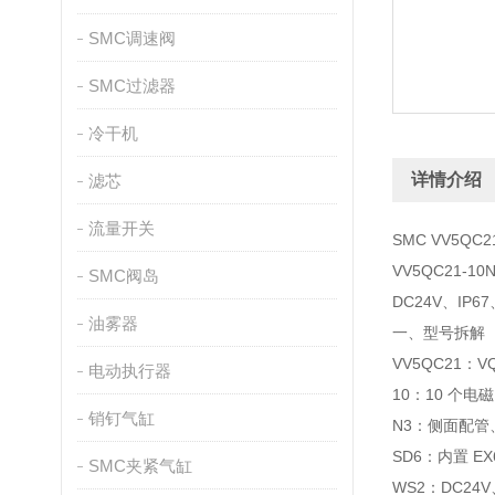
SMC调速阀
SMC过滤器
冷干机
详情介绍
滤芯
流量开关
SMC VV5QC
VV5QC21-1
SMC阀岛
DC24V、I
油雾器
一、型号拆解
VV5QC21：
电动执行器
10：10 个电磁
销钉气缸
N3：侧面配管、
SD6：内置 EX
SMC夹紧气缸
WS2：DC24