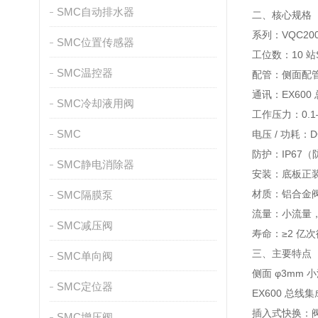
SMC自动排水器
二、核心规格
系列：VQC2
SMC位置传感器
工位数：10 站S
SMC温控器
配管：侧面配管，
通讯：EX600 
SMC冷却液用阀
工作压力：0.1–
SMC
电压 / 功耗：D
防护：IP67
SMC静电消除器
安装：底板正装，
材质：铝合金
SMC隔膜泵
流量：小流量，适
SMC减压阀
寿命：≥2 亿
三、主要特点
SMC单向阀
侧面 φ3mm
SMC定位器
EX600 总
插入式快换：阀
SMC增压阀