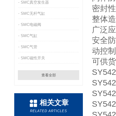
SMC真空发生器
密封性
SMC无杆气缸
整体造
SMC电磁阀
广泛应
SMC气缸
安全防
SMC气管
动控制
SMC磁性开关
可供货
SY542
查看全部
SY542
SY542
相关文章
SY542
RELATED ARTICLES
SY542