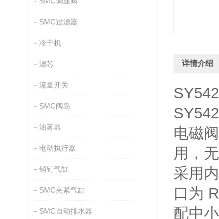
SMC调速阀
SMC过滤器
冷干机
详情介绍
滤芯
流量开关
SY54
SMC阀岛
SY54
油雾器
电磁阀
电动执行器
用，无
销钉气缸
采用内
口为 
SMC夹紧气缸
配中小
SMC自动排水器