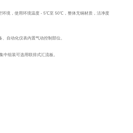
压真空环境，使用环境温度 - 5℃至 50℃，整体无铜材质，洁净度
备、自动化仪表内置气动控制部位。
路集中组装可选用联排式汇流板。