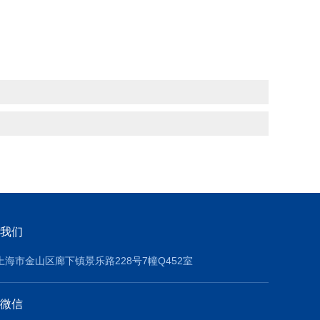
我们
上海市金山区廊下镇景乐路228号7幢Q452室
微信