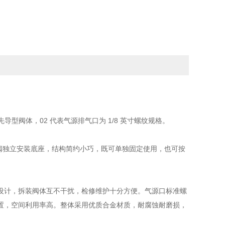
部先导型阀体，02 代表气源排气口为 1/8 英寸螺纹规格。
为单阀独立安装底座，结构简约小巧，既可单独固定使用，也可按
设计，拆装阀体互不干扰，检修维护十分方便。气源口标准螺
置，空间利用率高。整体采用优质合金材质，耐腐蚀耐磨损，