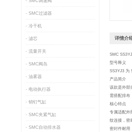
SMC调速阀
SMC过滤器
冷干机
详情介
滤芯
流量开关
SMC SS3Y
型号释义
SMC阀岛
SS3YJ3
油雾器
产品简介
该款是外部
电动执行器
需搭配排布
销钉气缸
核心特点
专属适配外
SMC夹紧气缸
纹连接，密
SMC自动排水器
密封件耐用