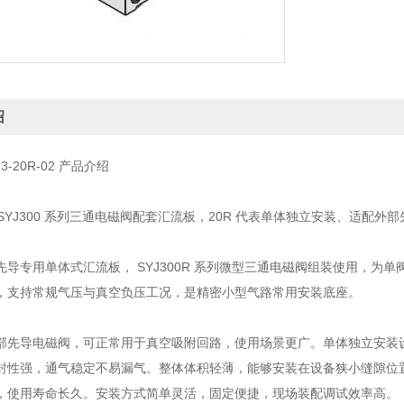
绍
J3-20R-02 产品介绍
 为 SYJ300 系列三通电磁阀配套汇流板，20R 代表单体独立安装、适配外
先导专用单体式汇流板， SYJ300R 系列微型三通电磁阀组装使用，
，支持常规气压与真空负压工况，是精密小型气路常用安装底座。
部先导电磁阀，可正常用于真空吸附回路，使用场景更广。单体独立安装
封性强，通气稳定不易漏气。整体体积轻薄，能够安装在设备狭小缝隙位
，使用寿命长久。安装方式简单灵活，固定便捷，现场装配调试效率高。