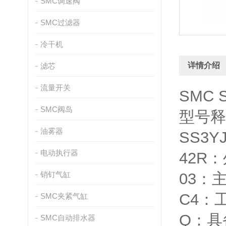
SMC调速阀
SMC过滤器
冷干机
详情介绍
滤芯
流量开关
SMC 
SMC阀岛
型号释
油雾器
SS3
电动执行器
42R
销钉气缸
03：
C4：
SMC夹紧气缸
Q：具
SMC自动排水器