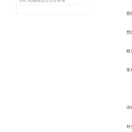
SMC电磁阀选型注意事项
您
您
联
常
详
补