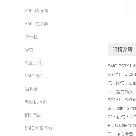
SMC调速阀
SMC过滤器
冷干机
详情介绍
滤芯
流量开关
SMC SS3Y1-
SS3Y1-30
SMC阀岛
气 / 排气，
油雾器
一、型号释义
SS3Y1：SY
电动执行器
30：适配 SY1
销钉气缸
02：供气 / 排
F：接口螺纹为 
SMC夹紧气缸
二、核心参数