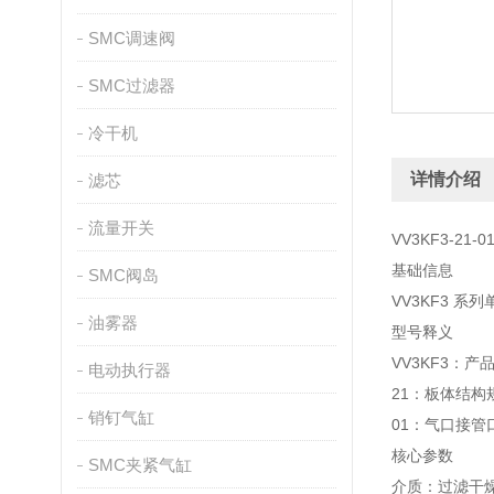
SMC调速阀
SMC过滤器
冷干机
详情介绍
滤芯
流量开关
VV3KF3-21-
基础信息
SMC阀岛
VV3KF3 
油雾器
型号释义
VV3KF3：产
电动执行器
21：板体结构
销钉气缸
01：气口接管
核心参数
SMC夹紧气缸
介质：过滤干