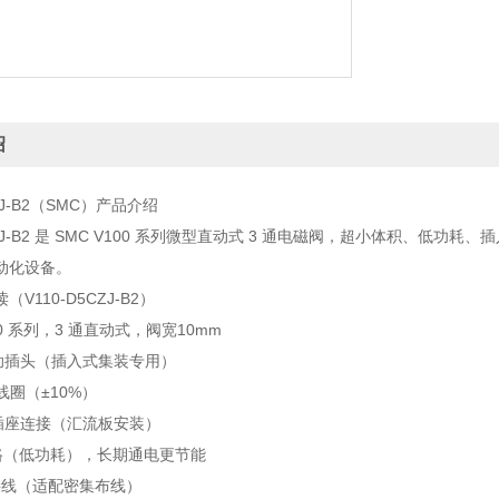
绍
CZJ‑B2（SMC）产品介绍
5CZJ‑B2 是 SMC V100 系列微型直动式 3 通电磁阀，超小体积、低功
动化设备。
V110‑D5CZJ‑B2）
00 系列，3 通直动式，阀宽10mm
辅助插头（插入式集装专用）
 线圈（±10%）
插座连接（汇流板安装）
路（低功耗），长期通电更节能
接线（适配密集布线）