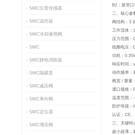
B2：接管口
SMC位置传感器
二、核心参
SMC温控器
阀结构：3 
工作流体：
SMC冷却液用阀
压力范围：0.
SMC
线圈电压：DC
功耗：0.35
SMC静电消除器
响应时间：≤1
动作频率：最
SMC隔膜泵
阀宽 / 重量：
SMC减压阀
通口规格：P
温度范围：‑
SMC单向阀
防护等级：I
SMC定位器
认证：CE、
三、关键特
SMC增压阀
超小超薄，