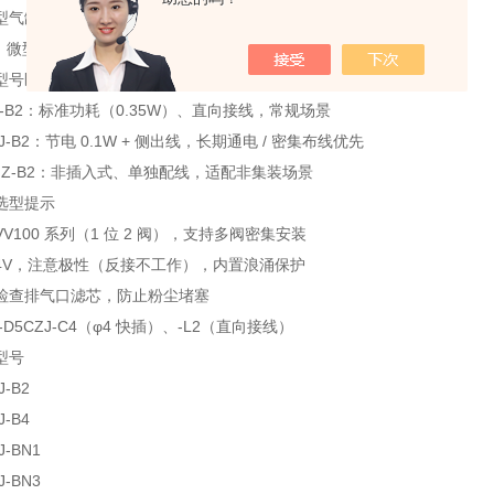
型气缸驱动、气动夹爪、真空破坏回路
食品：微型气动控制阀、无菌环境气动执行
型号区别
5CU‑B2：标准功耗（0.35W）、直向接线，常规场景
CZJ‑B2：节电 0.1W + 侧出线，长期通电 / 密集布线优先
D5MZ‑B2：非插入式、单独配线，适配非集装场景
选型提示
V100 系列（1 位 2 阀），支持多阀密集安装
24V，注意极性（反接不工作），内置浪涌保护
检查排气口滤芯，防止粉尘堵塞
‑D5CZJ‑C4（φ4 快插）、‑L2（直向接线）
型号
J-B2
J-B4
J-BN1
J-BN3