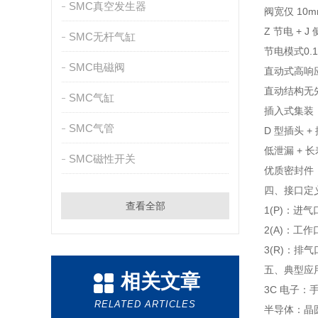
SMC真空发生器
阀宽仅 10
Z 节电 +
SMC无杆气缸
节电模式0.
SMC电磁阀
直动式高响
直动结构无先
SMC气缸
插入式集装
SMC气管
D 型插头
低泄漏 + 
SMC磁性开关
优质密封件，
四、接口定
查看全部
1(P)：进气
2(A)：工
3(R)：排
五、典型应
相关文章
3C 电子：
RELATED ARTICLES
半导体：晶