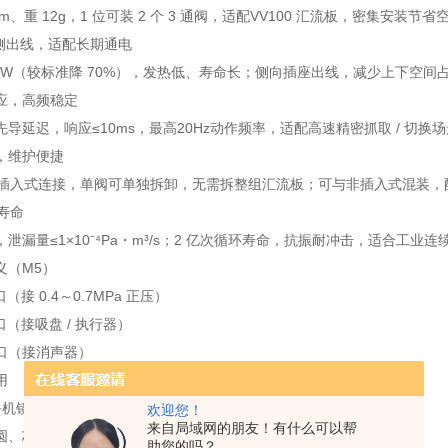
mm、重 12g，1 位可装 2 个 3 通阀，适配VV100 汇流板，密集安装节省
 J 侧出线，适配长期通电
1W（较标准降 70%），发热低、寿命长；侧向插座出线，减少上下空间占
应，高频稳定
导延迟，响应≤10ms，最高20Hz动作频率，适配高速精密抓取 / 切换
，维护便捷
 + 插入式连接，单阀可单独拆卸，无需拆整组汇流板；可与非插入式混装
长寿命
泄漏量≤1×10⁻⁴Pa・m³/s；2 亿次循环寿命，抗振耐冲击，适合工业连
义（M5）
口（接 0.4～0.7MPa 正压）
作口（接吸盘 / 执行器）
气口（接消声器）
用
手机镜片、PCB、微型元件真空吸附
欢迎您！
来自局域网的朋友！有什么可以帮
圆、芯片、载带精密搬运
助您的吗？