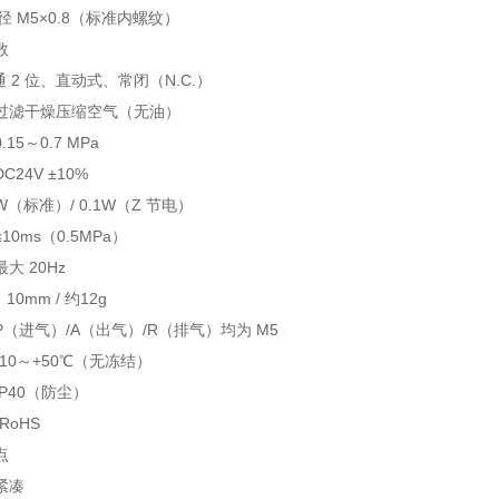
径 M5×0.8（标准内螺纹）
数
通 2 位、直动式、常闭（N.C.）
过滤干燥压缩空气（无油）
15～0.7 MPa
24V ±10%
W（标准）/ 0.1W（Z 节电）
0ms（0.5MPa）
大 20Hz
10mm / 约12g
（进气）/A（出气）/R（排气）均为 M5
10～+50℃（无冻结）
P40（防尘）
RoHS
点
紧凑