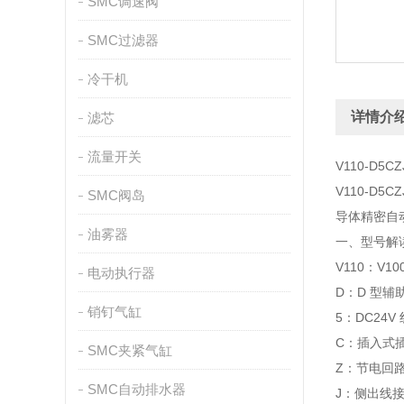
SMC调速阀
SMC过滤器
冷干机
详情介
滤芯
流量开关
V110‑D5
V110‑D
SMC阀岛
导体精密自
油雾器
一、型号解读（
V110：V1
电动执行器
D：D 型
销钉气缸
5：DC24V
C：插入式
SMC夹紧气缸
Z：节电回
SMC自动排水器
J：侧出线