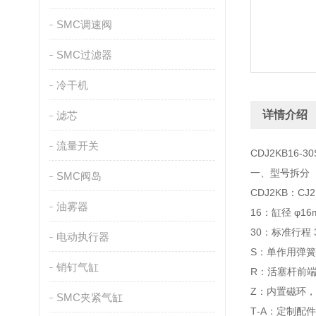
SMC调速阀
SMC过滤器
冷干机
详情介绍
滤芯
流量开关
CDJ2KB16-
一、型号拆分
SMC阀岛
CDJ2KB：
油雾器
16：缸径 φ16
30：标准行程 
电动执行器
S：单作用弹
销钉气缸
R：活塞杆前
Z：内置磁环，
SMC夹紧气缸
T‑A：定制配