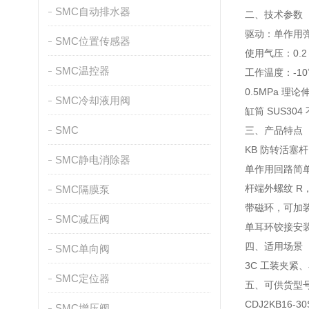
SMC自动排水器
二、技术参数
驱动：单作用
SMC位置传感器
使用气压：0.2～
SMC温控器
工作温度：‑10
0.5MPa 理论
SMC冷却液用阀
缸筒 SUS30
SMC
三、产品特点
KB 防转活
SMC静电消除器
单作用回路简
杆端外螺纹 R
SMC隔膜泵
带磁环，可加
SMC减压阀
单耳环铰接安
四、适用场景
SMC单向阀
3C 工装夹
SMC定位器
五、可供货型
CDJ2KB16-30
SMC增压阀