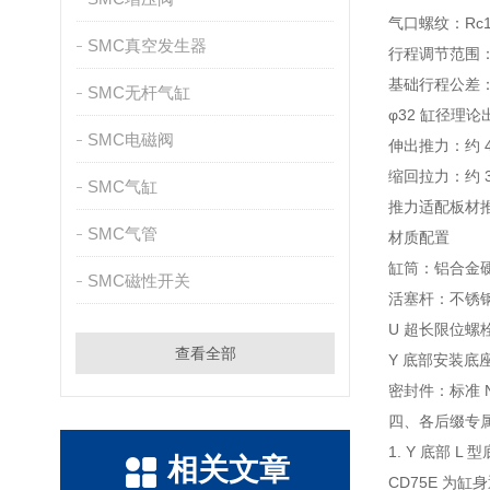
气口螺纹：Rc1
SMC真空发生器
行程调节范围：
基础行程公差：+
SMC无杆气缸
φ32 缸径理论
SMC电磁阀
伸出推力：约 4
缩回拉力：约 3
SMC气缸
推力适配板材
SMC气管
材质配置
缸筒：铝合金硬
SMC磁性开关
活塞杆：不锈
U 超长限位
查看全部
Y 底部安装
密封件：标准 
四、各后缀专
1. Y 底部 L
相关文章
CD75E 为