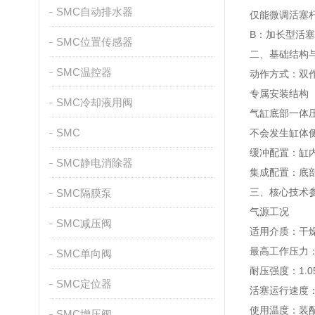
SMC自动排水器
仅能微调活塞
B：加长型活
SMC位置传感器
二、基础结构
SMC温控器
动作方式：双
专属安装结构（
SMC冷却液用阀
气缸底部一体
SMC
不会发生缸体
缓冲配置：缸内
SMC静电消除器
集成配置：底部
三、核心技术
SMC隔膜泵
气源工况
SMC减压阀
适用介质：干
最高工作压力：0
SMC单向阀
耐压强度：1.0
SMC定位器
活塞运行速度：5
使用温度：装配
SMC增压阀