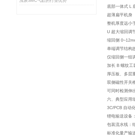
浅谈SMC气缸的行业优势
底部一体式 
超薄扁平机身
整机厚度远小
U 超大缩回调
缩回侧 0~1
单端调节结构
仅缩回侧一组调
加长 B 螺纹
厚压板、多层
双侧磁性开关
可同时检测伸
六、典型应用
3C/PCB 
锂电输送设备
包装流水线：
标准化量产输