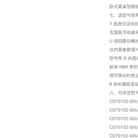
卧式紧凑型模
七、选型与使
Y 底座仅适合
无预装浮动接
U 缩回限位
仅内置橡胶缓
型号带 D 内置
标准 NBR 
调节限位时禁
B 加长螺纹若
八、可供货型
CD75Y32-50U
CD75Y32-50U
CD75Y32-50U
CD75Y32-50U
CD75Y32-50U