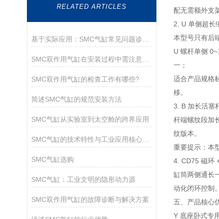
RELATED ARTICLES
配无需额外支
2. U 单侧
本型号只有后端
基于实际应用：SMC气缸常见问题诊断与解决策略
U 螺杆单侧 
SMC双作用气缸在安装过程中需注意以下关键事项
一；
适合产品规格
SMC双作用气缸的检查工作有哪些?
移。
简述SMC气缸的规范安装方法
3. B 加长活
SMC气缸从实验室到太空舱的跨界应用
杆端螺纹段加
纹版本。
SMC气缸的技术特性与工业应用核心解析
重要提示：本
SMC气缸选购
4. CD75 磁
缸筒两侧通长一
SMC气缸：工业文明的隐形动力源
动化闭环控制
SMC双作用气缸的故障诊断与解决方案
五、产品核心
Y 底座卧式专