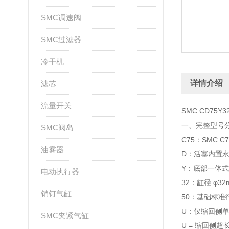
SMC调速阀
SMC过滤器
冷干机
详情介绍
滤芯
流量开关
SMC CD75
一、完整型号分段
SMC阀岛
C75：SMC
油雾器
D：活塞内置
Y：底部一体式
电动执行器
32：缸径 φ
销钉气缸
50：基础标准
U：仅缩回侧
SMC夹紧气缸
U = 缩回侧