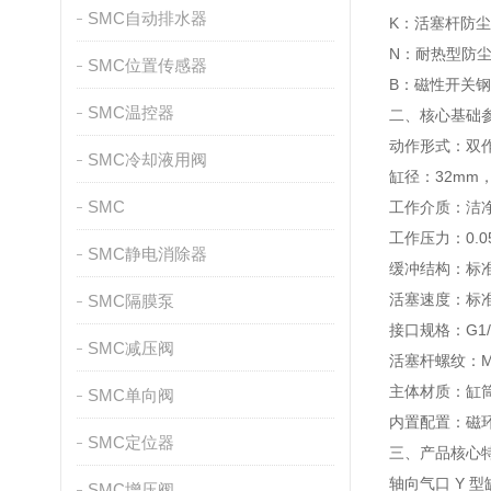
SMC自动排水器
K：活塞杆防
N：耐热型防
SMC位置传感器
B：磁性开关
SMC温控器
二、核心基础
动作形式：双
SMC冷却液用阀
缸径：32mm，
SMC
工作介质：洁
工作压力：0.05
SMC静电消除器
缓冲结构：标
活塞速度：标准 3
SMC隔膜泵
接口规格：G1
SMC减压阀
活塞杆螺纹：M1
主体材质：缸
SMC单向阀
内置配置：磁环
SMC定位器
三、产品核心
轴向气口 Y 
SMC增压阀