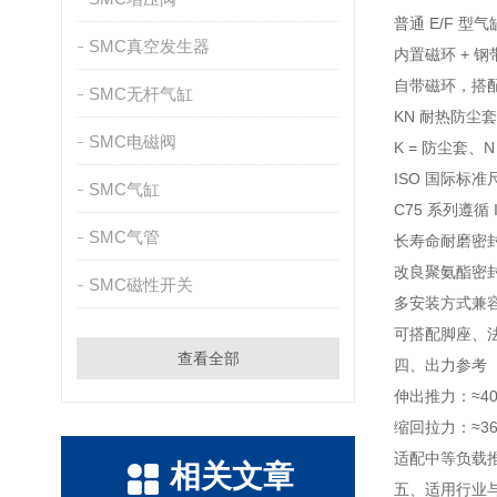
普通 E/F 
SMC真空发生器
内置磁环 + 钢
自带磁环，搭配
SMC无杆气缸
KN 耐热防尘
SMC电磁阀
K = 防尘套
ISO 国际标
SMC气缸
C75 系列遵
SMC气管
长寿命耐磨密
改良聚氨酯密
SMC磁性开关
多安装方式兼
可搭配脚座、
查看全部
四、出力参考（
伸出推力：≈40
缩回拉力：≈36
适配中等负载
相关文章
五、适用行业