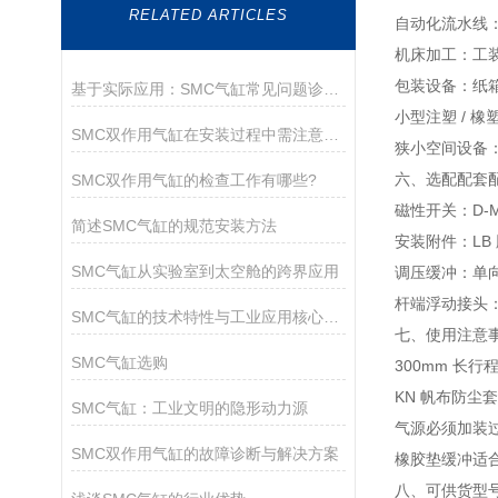
RELATED ARTICLES
自动化流水线
机床加工：工
包装设备：纸
基于实际应用：SMC气缸常见问题诊断与解决策略
小型注塑 / 
SMC双作用气缸在安装过程中需注意以下关键事项
狭小空间设备：
六、选配配套
SMC双作用气缸的检查工作有哪些?
磁性开关：D-M9
简述SMC气缸的规范安装方法
安装附件：LB 
SMC气缸从实验室到太空舱的跨界应用
调压缓冲：单向
杆端浮动接头
SMC气缸的技术特性与工业应用核心解析
七、使用注意
SMC气缸选购
300mm 长
KN 帆布防
SMC气缸：工业文明的隐形动力源
气源必须加装
SMC双作用气缸的故障诊断与解决方案
橡胶垫缓冲适
八、可供货型