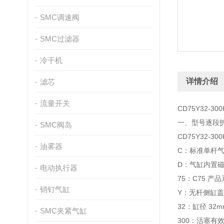
SMC调速阀
SMC过滤器
冷干机
详情介绍
滤芯
流量开关
CD75Y32-3
一、型号逐段拆解
SMC阀岛
CD75Y32-300
油雾器
C：标准单杆气缸
D：气缸内置
电动执行器
75：C75 
销钉气缸
Y：无杆侧缸
32：缸径 32m
SMC夹紧气缸
300：活塞有效