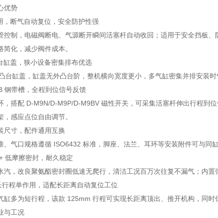
心优势
作用，断气自动复位，安全防护性强
管控制，电磁阀断电、气源断开瞬间活塞杆自动收回；适用于安全挡板、
路简化，减少阀件成本。
凸台缸盖，狭小设备密集排布优选
型带凸台缸盖，缸盖无外凸台阶，整机横向宽度更小，多气缸密集并排安装
 B 钢带槽，全程到位信号反馈
，搭配 D-M9N/D-M9P/D-M9BV 磁性开关，可采集活塞杆伸出行程
架，感应点位自由调节。
安装尺寸，配件通用互换
准、气口规格遵循 ISO6432 标准，脚座、法兰、耳环等安装附件可与
+ 低摩擦密封，耐久稳定
水汽，改良聚氨酯密封圈低速无爬行，清洁工况百万次往复不漏气；内置
 中长行程单作用，适配长距离自动复位工位
气缸多为短行程，该款 125mm 行程可实现长距离顶出、推开机构，同
业与工况