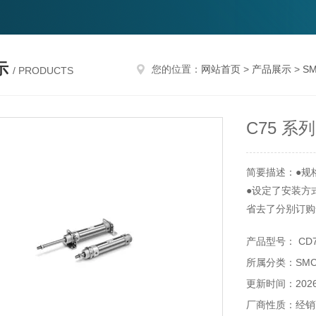
示
您的位置：
网站首页
>
产品展示
>
S
/ PRODUCTS
C75 系
简要描述：●规格：I
●设定了安装方
省去了分别订购
●磁性开关位置
产品型号： CD75
●由于磁性开关
所属分类：SM
●带磁性开关
C85系列：CD8
更新时间：2026-
C75系列：CD7
厂商性质：经销