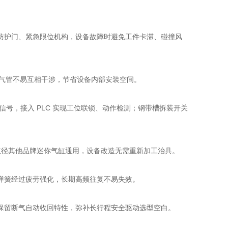
防护门、紧急限位机构，设备故障时避免工件卡滞、碰撞风
时气管不易互相干涉，节省设备内部安装空间。
到位信号，接入 PLC 实现工位联锁、动作检测；钢带槽拆装开关
同缸径其他品牌迷你气缸通用，设备改造无需重新加工治具。
弹簧经过疲劳强化，长期高频往复不易失效。
时保留断气自动收回特性，弥补长行程安全驱动选型空白。