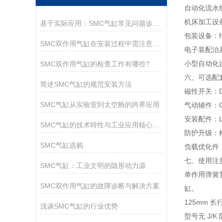
自动化流水
机床加工设
基于实际应用：SMC气缸常见问题诊断与解决策略
包装设备：
SMC双作用气缸在安装过程中需注意以下关键事项
电子装配治
小型自动化
SMC双作用气缸的检查工作有哪些?
六、可选配
简述SMC气缸的规范安装方法
磁性开关：D
SMC气缸从实验室到太空舱的跨界应用
气动辅件：G
安装配件：L
SMC气缸的技术特性与工业应用核心解析
防护升级：
SMC气缸选购
负载优化件
七、使用注
SMC气缸：工业文明的隐形动力源
单作用弹簧
SMC双作用气缸的故障诊断与解决方案
缸。
125mm
浅谈SMC气缸的行业优势
型号无 J