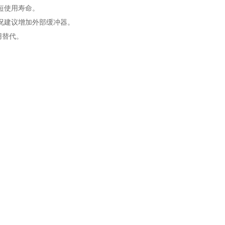
短使用寿命。
况建议增加外部缓冲器。
用替代。