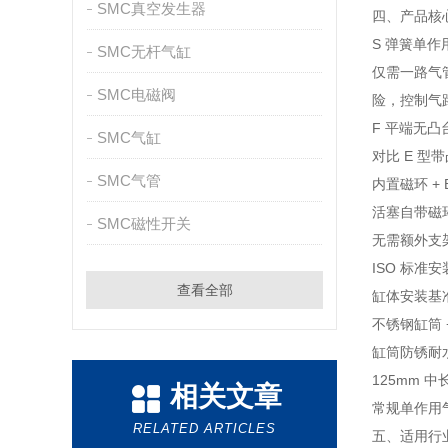
SMC真空发生器
四、产品核
S 弹簧单
SMC无杆气缸
仅需一路气
SMC电磁阀
险，控制气
F 平端无
SMC气缸
对比 E 
SMC气管
内置磁环 +
活塞自带磁环
SMC磁性开关
无需额外支
ISO 标准
查看全部
缸体安装基
不锈钢缸筒 
缸筒防锈耐
125mm
相关文章
常规单作用
RELATED ARTICLES
五、适用行