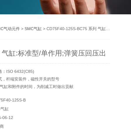
MC气动元件
>
SMC气缸
> CD75F40-125S-BC75 系列 气缸:标准型/单作用;弹簧压回压出
列 气缸:标准型/单作用;弹簧压回压出
SO 6432(C85)
式，杆端安装件，磁性开关的型号
气缸和附件的时间，为削减工时做出贡献
易于微调整
F40-125S-B
托架的透明化提高了指示灯的可视性
C气缸
5，CD85W，CD85K，CD85R
06-12
5，CD75W，CD75K，CD75R
商