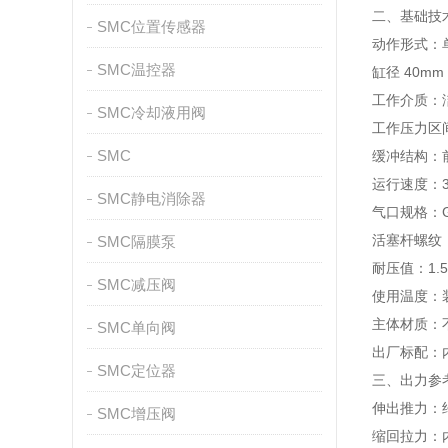
二、基础技
SMC位置传感器
动作形式：
SMC温控器
缸径 40mm
工作介质：
SMC冷却液用阀
工作压力区间
SMC
缓冲结构：
运行速度：3
SMC静电消除器
气口规格：G
活塞杆螺纹：M
SMC隔膜泵
耐压值：1.5
SMC减压阀
使用温度：装
主体材质：
SMC单向阀
出厂标配：
SMC定位器
三、出力参考
伸出推力：约
SMC增压阀
缩回拉力：