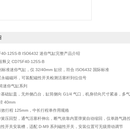
绍
5F40-125S-B ISO6432 迷你气缸完整产品介绍
义 CD75F40-125S-B
列标准迷你气缸，仅 32/40mm 缸径，符合 ISO6432 国际标准
置永磁磁环，可装配磁性开关检测活塞杆到位信号
钢筒迷你气缸系列
台基础缸盖，无外侧凸台，缸筒侧向 G1/4 气口，机身径向尺寸紧凑，多
 40mm
有效行程 125mm，中长行程单作用规格
弹簧压回型，通气活塞杆伸出，断气依靠内置弹簧自动缩回，仅单路气路
磁性开关安装槽，适配 D-M9 系列磁性开关，安装位置可无级滑动调节