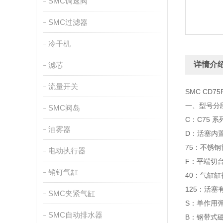
SMC调速阀
SMC过滤器
冷干机
详情介
滤芯
流量开关
SMC CD7
一、型号分段释
SMC阀岛
C：C75 系
油雾器
D：活塞内
75：不锈
电动执行器
F：平端切
销钉气缸
40：气缸缸径
125：活塞
SMC夹紧气缸
S：单作用
SMC自动排水器
B：钢带式