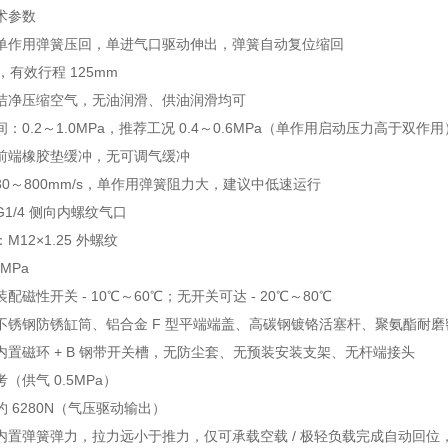
术参数
单作用弹簧压回，单进气口驱动伸出，弹簧自动复位缩回
，有效行程 125mm
洁净压缩空气，无油润滑、供油润滑均可
：0.2～1.0MPa，推荐工况 0.4～0.6MPa（单作用启动压力高于双作用
前端橡胶垫缓冲，无可调气缓冲
0～800mm/s，单作用弹簧阻力大，建议中低速运行
1/4 侧向内螺纹气口
12×1.25 外螺纹
MPa
配磁性开关 - 10℃～60℃；无开关可达 - 20℃～80℃
不锈钢防锈缸筒、铝合金 F 型平端端盖、高碳钢镀铬活塞杆、聚氨酯耐
内置磁环 + B 钢带开关槽，无防尘套、无预装安装支架、无杆端接头
（供气 0.5MPa）
 6280N（气压驱动输出）
内置弹簧弹力，拉力远小于推力，仅可承载空载 / 极轻负载完成自动回位