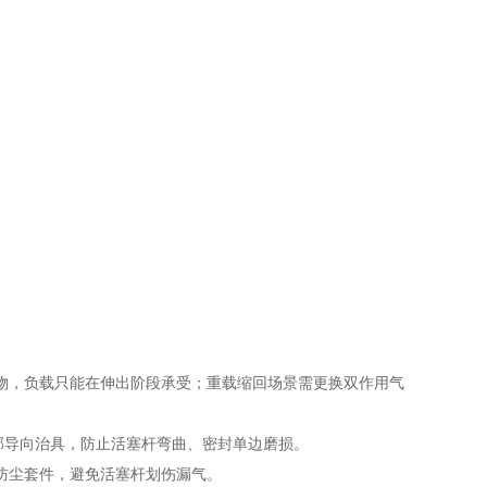
物，负载只能在伸出阶段承受；重载缩回场景需更换双作用气
外部导向治具，防止活塞杆弯曲、密封单边磨损。
装防尘套件，避免活塞杆划伤漏气。