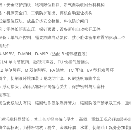
线：安全防护挡板、物料限位挡块、断气自动收回分料机构
备：机床安全门、工装防护顶出、停机自动避让机构
纸箱限位压块、成品分拣安全挡板、料仓防护闸门
具：零件长距离点压、探针顶紧，设备断电自动松开工件
设备：单气路控制、需要故障自动复位、狭小腔体密集布置的驱动工位
套配件
-M9BV、D-M9N、D-M9P（适配 B 钢带槽直装）
1/4 单向节流阀、微型消声器、PU 快插气管接头
B 单侧脚座、M 双侧脚座、FA 法兰、TC 耳轴、I/V 型杆端耳环
粉尘、切削液环境加装 J 尼龙防尘套、K 耐热帆布防尘套
：浮动接头，消除活塞杆径向偏心受力，保护密封与活塞杆
意事项
复位负载能力有限：缩回动作仅依靠弹簧力，缩回阶段严禁承载工件、重
 长行程活塞杆悬臂长，禁止长期径向偏心受力，高频、重载工况必须加装
/K 防尘套标识，为裸杆结构；粉尘、金属碎屑、水雾、切削油工况务必加