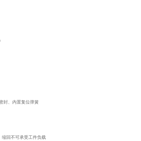
）
磨密封、内置复位弹簧
，缩回不可承受工件负载