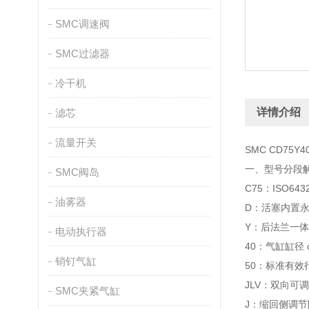
SMC调速阀
SMC过滤器
冷干机
详情介绍
滤芯
流量开关
SMC CD75Y
一、型号分段解析 
SMC阀岛
C75：ISO6
油雾器
D：活塞内置永
Y：后法兰一
电动执行器
40：气缸缸径
销钉气缸
50：标准有效
JLV：双向可
SMC夹紧气缸
J：缩回侧调