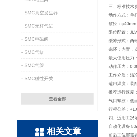
三、标准技术
SMC真空发生器
动作方式：单
缸径：φ40m
SMC无杆气缸
限位配置：JL
SMC电磁阀
缓冲形式：两
磁环：内置，
SMC气缸
最大使用压力：1
SMC气管
动作压力：0.0
工作介质：洁
SMC磁性开关
适用温度：装配磁
推荐运行速度：5
查看全部
气口螺纹：侧面 
行程公差：+1.0
四、适用工况
自动化设备 5
相关文章
前后工位都需