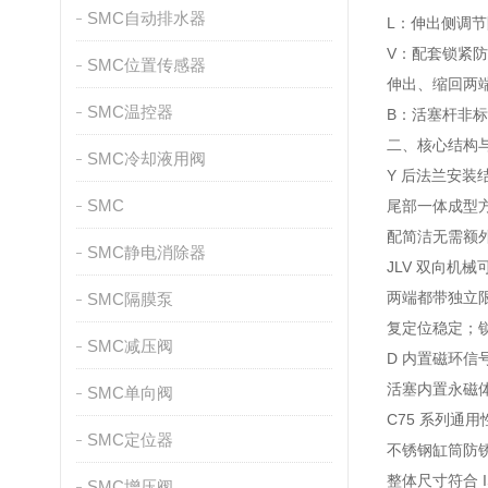
SMC自动排水器
L：伸出侧调
V：配套锁紧
SMC位置传感器
伸出、缩回两
SMC温控器
B：活塞杆非标
二、核心结构
SMC冷却液用阀
Y 后法兰安装
SMC
尾部一体成型
配简洁无需额
SMC静电消除器
JLV 双向机械
两端都带独立
SMC隔膜泵
复定位稳定；
SMC减压阀
D 内置磁环信
活塞内置永磁体
SMC单向阀
C75 系列通用
SMC定位器
不锈钢缸筒防
整体尺寸符合 
SMC增压阀