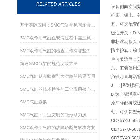
RELATED ARTICLES
设备侧向空间紧
机床、锂电、
五、可选配套
基于实际应用：SMC气缸常见问题诊断与解决策略
磁性开关：D-
SMC双作用气缸在安装过程中需注意以下关键事项
非标浮动接头：
防尘护套：粉
SMC双作用气缸的检查工作有哪些?
单向节流阀：
简述SMC气缸的规范安装方法
六、安装使用
SMC气缸从实验室到太空舱的跨界应用
负载尽量与活
J、L 限位螺
SMC气缸的技术特性与工业应用核心解析
B 为非标活
SMC气缸选购
原厂标配橡胶缓
七、可供货型
SMC气缸：工业文明的隐形动力源
CD75Y40-50J
SMC双作用气缸的故障诊断与解决方案
CD75Y40-50J
CD75Y40-50J