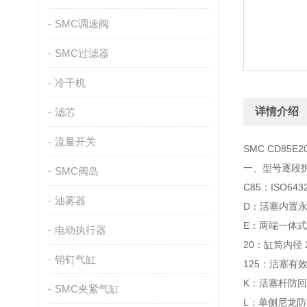
SMC调速阀
SMC过滤器
冷干机
详情介绍
滤芯
流量开关
SMC CD85E
一、型号逐段拆解 
SMC阀岛
C85：ISO
油雾器
D：活塞内置
E：两端一体
电动执行器
20：缸筒内径 
销钉气缸
125：活塞有效
K：活塞杆防
SMC夹紧气缸
L：单侧尼龙