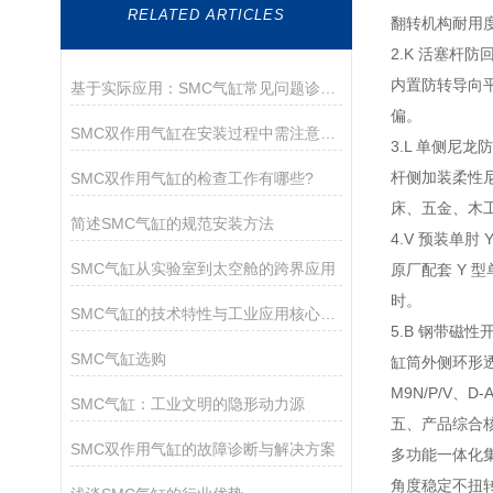
RELATED ARTICLES
翻转机构耐用
2.K 活塞杆防
内置防转导向
基于实际应用：SMC气缸常见问题诊断与解决策略
偏。
SMC双作用气缸在安装过程中需注意以下关键事项
3.L 单侧尼龙
杆侧加装柔性
SMC双作用气缸的检查工作有哪些?
床、五金、木
简述SMC气缸的规范安装方法
4.V 预装单肘 
SMC气缸从实验室到太空舱的跨界应用
原厂配套 Y
时。
SMC气缸的技术特性与工业应用核心解析
5.B 钢带磁性
SMC气缸选购
缸筒外侧环形透
M9N/P/V、D
SMC气缸：工业文明的隐形动力源
五、产品综合
SMC双作用气缸的故障诊断与解决方案
多功能一体化
角度稳定不扭