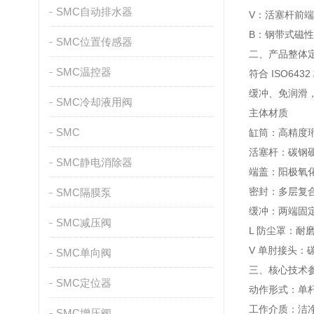
SMC自动排水器
V：活塞杆前
B：钢带式磁
SMC位置传感器
二、产品整体
SMC温控器
符合 ISO64
缓冲、免润滑
SMC冷却液用阀
主体材质
SMC
缸筒：高精度
活塞杆：碳钢硬
SMC静电消除器
端盖：阳极氧化
密封：多层复
SMC隔膜泵
缓冲：两端固定
SMC减压阀
L 防尘罩：耐
V 单肘接头：
SMC单向阀
三、核心技术
SMC定位器
动作形式：单
工作介质：洁
SMC增压阀