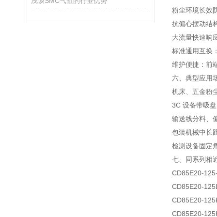
浅谈SMC气缸的行业优势
粉尘环境长效防
抗偏心摆动结构
大流量快速响应
标准通用互换：
维护便捷：前
六、典型应用
机床、五金粉
3C 设备带吸
输送线分料、偏
包装机械中长
检测设备固定角
七、同系列相
CD85E20-
CD85E20-
CD85E20-
CD85E20-