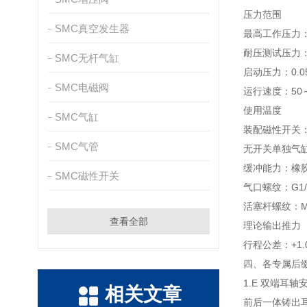
压力范围
SMC真空发生器
最高工作压力：1
耐压测试压力：1
SMC无杆气缸
启动压力：0.0
SMC电磁阀
运行速度：50～1
使用温度
SMC气缸
装配磁性开关：-
SMC气管
无开关单独气缸
缓冲能力：橡胶
SMC磁性开关
气口螺纹：G1
活塞杆螺纹：M1
查看全部
理论输出推力（0
行程公差：+1.0 
四、各专属后
1.E 双端耳轴
相关文章
前后一体铸出