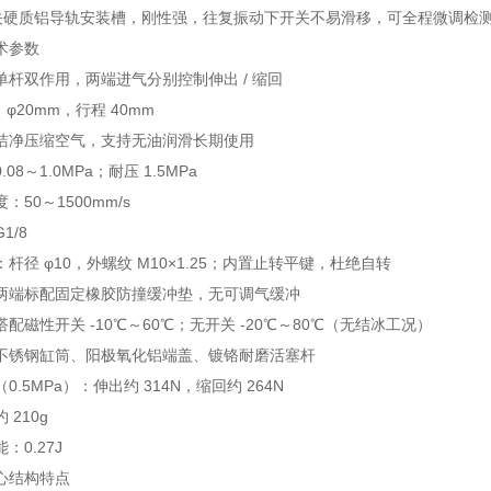
关硬质铝导轨安装槽，刚性强，往复振动下开关不易滑移，可全程微调检
术参数
单杆双作用，两端进气分别控制伸出 / 缩回
：φ20mm，行程 40mm
洁净压缩空气，支持无油润滑长期使用
08～1.0MPa；耐压 1.5MPa
50～1500mm/s
1/8
杆径 φ10，外螺纹 M10×1.25；内置止转平键，杜绝自转
两端标配固定橡胶防撞缓冲垫，无可调气缓冲
配磁性开关 -10℃～60℃；无开关 -20℃～80℃（无结冰工况）
不锈钢缸筒、阳极氧化铝端盖、镀铬耐磨活塞杆
.5MPa）：伸出约 314N，缩回约 264N
 210g
：0.27J
心结构特点