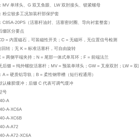
MV 单球头、G 双叉鱼眼、LW 双肘接头、锁紧螺母
：粉尘较多工况加装杆部保护套
C85A-20PS（活塞杆油封、活塞密封圈、导向衬套整套）
后缀区分要点
D = 内置磁石，可装磁性开关；C = 无磁环，无位置信号检测
杆防回转；无 K = 标准活塞杆，可自由旋转
 = 两侧平端夹持；N = 尾部一体式单耳环；F = 前端法兰
后缀 = 纯外螺纹活塞杆；MV = 预装单球头；GW = 叉座双肘；LW = 
A = 硬质铝导轨；B = 柔性钢带槽（短行程通用）
默认橡胶缓冲；后缀 C 代表可调气缓冲
型号
40-A
40-A-XC6A
40-A-XC6B
40-A-A72
40-A-A72-XC6A