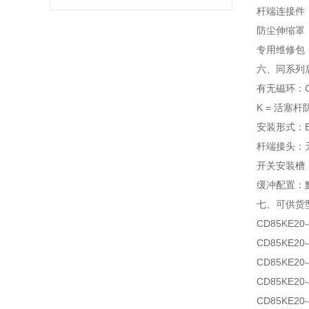
杆端连接件：
防尘伸缩罩
专用维修包：
六、同系列
有无磁环：C
K = 活塞
安装形式：E
杆端接头：无
开关安装槽：
缓冲配置：
七、可供货
CD85KE20-
CD85KE20-
CD85KE20-
CD85KE20-
CD85KE20-