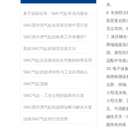
具。
6. 长效防
基于实际应用：SMC气缸常见问题诊断与解决策略
双层复合防
SMC双作用气缸在安装过程中需注意以下关键事项
无尘车间、
7. 滚压铆
SMC双作用气缸的检查工作有哪些?
两端端盖滚
简述SMC气缸的规范安装方法
四、典型应
SMC气缸从实验室到太空舱的跨界应用
适配中等推
3C 电子
SMC气缸的技术特性与工业应用核心解析
精密检测设
SMC气缸选购
点胶、焊锡
小型流水线
SMC气缸：工业文明的隐形动力源
小型注塑、
SMC双作用气缸的故障诊断与解决方案
五、可选配
磁性开关：D-M
浅谈SMC气缸的行业优势
圆筒夹持座：