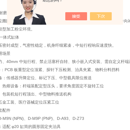
助您的吗？
尘耐磨密封系统
尘圈阻挡电子粉尘、切削碎屑侵入缸体；耐磨 PU 活塞杆油封，前端导向
轻型加工粉尘环境。
合一体式缸体
压密封成型，气密性稳定，机身纤细紧凑，中短行程响应速度快。
用场景
力、40mm 中短行程、禁止活塞杆自转、狭小嵌入式安装、需自定义杆
设备：PCB 板重型定位顶紧、探针下压检测、治具夹紧、物料分料挡料
备：传感器升降定位、标记下压、中型载具限位推送
、热熔设备：杆端装配定型压头，要求角度固定不旋转工位
、包装机短行程顶出、中型物料推送机构
五金工装、医疗器械定位压紧工位
套配件
9N (NPN)、D-M9P (PNP)、D-A93、D-Z73
适配 φ20 缸筒的圆形固定夹治具