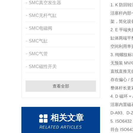
SMC真空发生器
1. K 防
活塞杆内部
SMC无杆气缸
架，简化设
SMC电磁阀
2. E 平端
缸体两端平
SMC气缸
空间利用率
SMC气管
3. 纯螺纹
无预装 MV
SMC磁性开关
直线直推无
存在偏心 
查看全部
整体杆长更
4. D 磁环
活塞内置磁
D-A93、
相关文章
5. ISO6
RELATED ARTICLES
符合 ISO