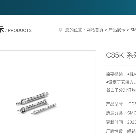
示
您的位置：
网站首页
>
产品展示
>
S
/ PRODUCTS
C85K 
简要描述：●规格：I
●设定了安装方
省去了分别订购
●磁性开关位置
产品型号： CD85
●由于磁性开关
所属分类：SM
●带磁性开关
C85系列：CD8
更新时间：2026-
C75系列：CD7
厂商性质：经销