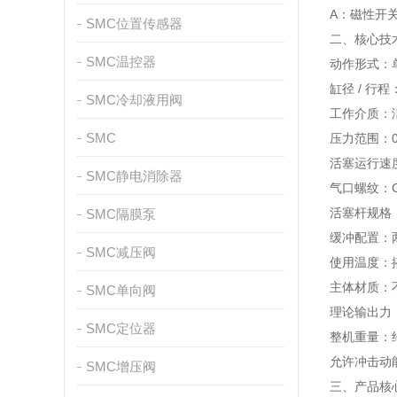
A：磁性开
SMC位置传感器
二、核心技
SMC温控器
动作形式：
缸径 / 行程
SMC冷却液用阀
工作介质：
SMC
压力范围：0.
活塞运行速度：
SMC静电消除器
气口螺纹：G
活塞杆规格：
SMC隔膜泵
缓冲配置：
SMC减压阀
使用温度：搭
主体材质：
SMC单向阀
理论输出力（0
SMC定位器
整机重量：约
允许冲击动能
SMC增压阀
三、产品核