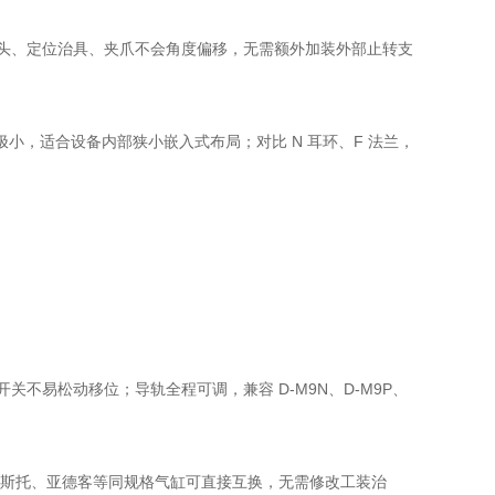
压头、定位治具、夹爪不会角度偏移，无需额外加装外部止转支
，适合设备内部狭小嵌入式布局；对比 N 耳环、F 法兰，
不易松动移位；导轨全程可调，兼容 D-M9N、D-M9P、
统一，费斯托、亚德客等同规格气缸可直接互换，无需修改工装治