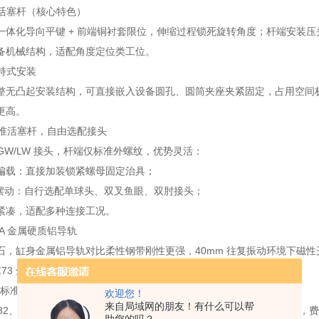
回转活塞杆（核心特色）
一体化导向平键 + 前端铜衬套限位，伸缩过程锁死旋转角度；杆端安装
备机械结构，适配角度定位类工位。
夹持式安装
整无凸起安装结构，可直接嵌入设备圆孔、圆筒夹座夹紧固定，占用空间极小
更高。
标准活塞杆，自由选配接头
/GW/LW 接头，杆端仅标准外螺纹，优势灵活：
偏载：直接加装锁紧螺母固定治具；
/ 摆动：自行选配单球头、双叉鱼眼、双肘接头；
紧凑，适配多种连接工况。
 + A 金属硬质铝导轨
石，缸身金属铝导轨对比柔性钢带刚性更强，40mm 往复振动环境下磁性开关
D-Z73 全系磁性开关，给 PLC 提供伸出、缩回双点位信号反馈。
432 标准化通用尺寸
欢迎您！
来自局域网的朋友！有什么可以帮
6432、CETOP RP52P 规范，缸体外径、总长、安装基准尺寸行业