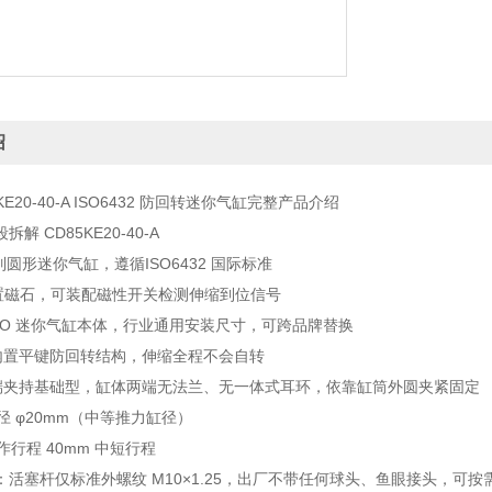
绍
5KE20-40-A ISO6432 防回转迷你气缸完整产品介绍
解 CD85KE20-40-A
系列圆形迷你气缸，遵循ISO6432 国际标准
置磁石，可装配磁性开关检测伸缩到位信号
ISO 迷你气缸本体，行业通用安装尺寸，可跨品牌替换
内置平键防回转结构，伸缩全程不会自转
端夹持基础型，缸体两端无法兰、无一体式耳环，依靠缸筒外圆夹紧固定
径 φ20mm（中等推力缸径）
作行程 40mm 中短行程
：活塞杆仅标准外螺纹 M10×1.25，出厂不带任何球头、鱼眼接头，可按