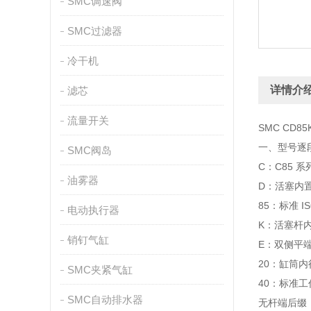
SMC调速阀
SMC过滤器
冷干机
详情介
滤芯
流量开关
SMC CD8
一、型号逐段拆
SMC阀岛
C：C85 
油雾器
D：活塞内
85：标准 
电动执行器
K：活塞杆
销钉气缸
E：双侧平
20：缸筒内
SMC夹紧气缸
40：标准工
SMC自动排水器
无杆端后缀