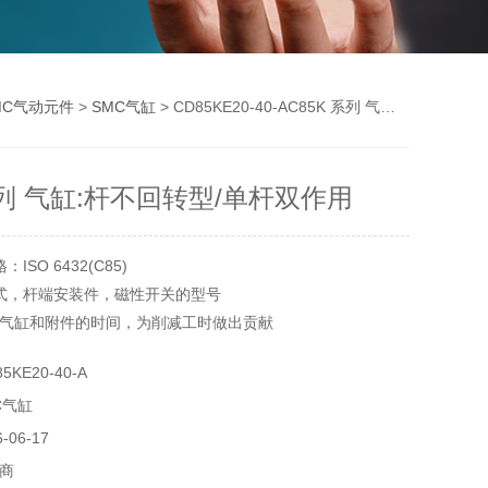
MC气动元件
>
SMC气缸
> CD85KE20-40-AC85K 系列 气缸:杆不回转型/单杆双作用
系列 气缸:杆不回转型/单杆双作用
SO 6432(C85)
式，杆端安装件，磁性开关的型号
气缸和附件的时间，为削减工时做出贡献
易于微调整
KE20-40-A
托架的透明化提高了指示灯的可视性
C气缸
5，CD85W，CD85K，CD85R
06-17
5，CD75W，CD75K，CD75R
商