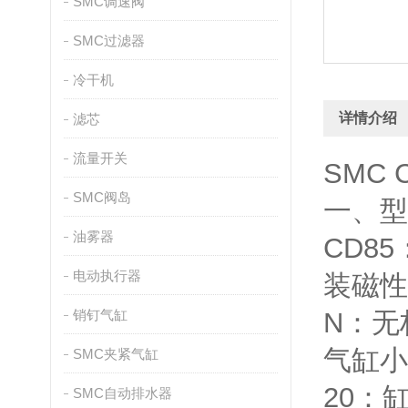
SMC调速阀
SMC过滤器
冷干机
详情介绍
滤芯
流量开关
SMC 
SMC阀岛
一、型号
油雾器
CD8
电动执行器
装磁性
销钉气缸
N：无
气缸小
SMC夹紧气缸
20：缸
SMC自动排水器