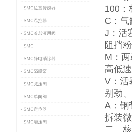
100
SMC位置传感器
C：气
SMC温控器
J：活
SMC冷却液用阀
阻挡粉
SMC
M：两
SMC静电消除器
高低速
SMC隔膜泵
V：活
SMC减压阀
别劲、
SMC单向阀
A：钢
SMC定位器
拆装微
SMC增压阀
二、核