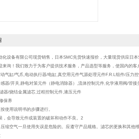
绍
动化设备有限公司现货销售，日本SMC先货快速报价，大量现货供应日本S
迎来询！我们致力于为客户提供技术服务，产品选型等服务，使国内的客
摆动气缸/气爪,电动执行器/电缸,真空用元件气源处理元件F.R.L组件/压
传感器/开关,静电对策元件（静电消除器）,流体控制元件,化学液用阀/管接
滤器/烧结金属滤芯,过程控制元件,液压元件
维修保养
应按使用说明书的步骤进行。
误，会导致元件或装置的破坏和动作不良。2
。压缩空气一旦使用失误是危险的。应遵守产品规格。滤芯的更换和其他
放