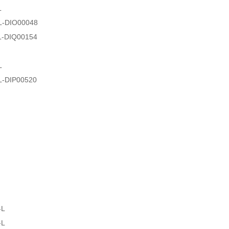
L
L-DIO00048
L-DIQ00154
L
L-DIP00520
-L
-L