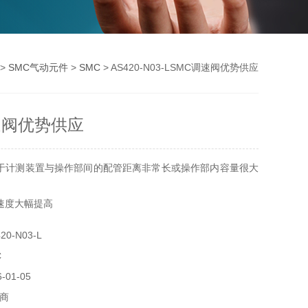
>
SMC气动元件
>
SMC
> AS420-N03-LSMC调速阀优势供应
速阀优势供应
于计测装置与操作部间的配管距离非常长或操作部内容量很大
速度大幅提高
0-N03-L
C
01-05
商