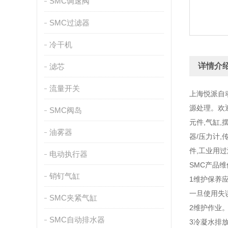
SMC调速阀
SMC过滤器
冷干机
详情介
滤芯
流量开关
上海悦派自
源处理。欢
SMC阀岛
元件,气缸,
油雾器
器/压力计,
件,工业用过
电动执行器
SMC产品
销钉气缸
1维护保养
一旦使用失
SMC夹紧气缸
2维护作业
SMC自动排水器
3冷凝水排