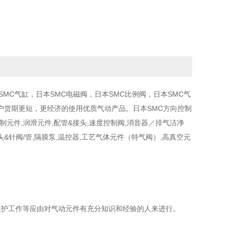
MC气缸，日本SMC电磁阀，日本SMC比例阀，日本SMC气
户货期更短，更经济的使用优质气动产品。日本SMC方向控制
力控制元件,润滑元件,配管&接头,速度控制阀,消音器／排气洁净
头&针阀/管,隔膜泵,温控器,工艺气体元件（特气阀）,高真空元
维护工作等应由对气动元件有充分知识和经验的人来进行。