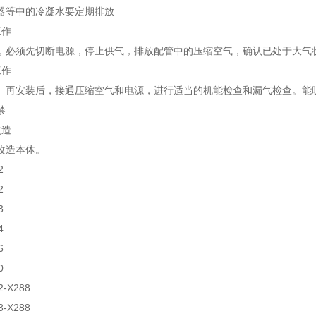
器等中的冷凝水要定期排放
工作
，必须先切断电源，停止供气，排放配管中的压缩空气，确认已处于大气
工作
、再安装后，接通压缩空气和电源，进行适当的机能检查和漏气检查。能
禁
改造
改造本体。
2
2
3
4
6
0
2-X288
3-X288