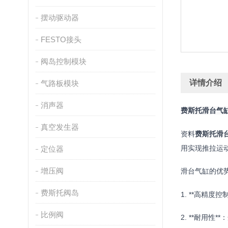
摆动驱动器
FESTO接头
阀岛控制模块
详情介绍
气路板模块
消声器
费斯托滑台气
真空发生器
资料
费斯托滑
用实现推拉运
定位器
增压阀
滑台气缸的优
费斯托阀岛
1. **高精度控制
比例阀
2. **耐用性**：