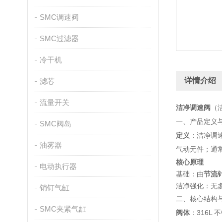
SMC调速阀
SMC过滤器
冷干机
详情介绍
滤芯
流量开关
洁净调速阀
（
一、产品定义
SMC阀岛
定义
：洁净调速
油雾器
气动元件；通常
核心原理
电动执行器
基础：由
节流针
洁净强化：无多
销钉气缸
二、核心结构
SMC夹紧气缸
阀体
：316L