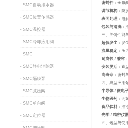
密封件
：全氟醚
SMC自动排水器
调节机构
：防
SMC位置传感器
表面处理
：电
包装与清洗
：
SMC温控器
三、关键性能
SMC冷却液用阀
超低发尘
：发尘量
流量稳定
：压力
SMC
耐腐蚀 / 兼容
SMC静电消除器
安装灵活
：直型
高寿命
：密封与
SMC隔膜泵
四、典型应用
SMC减压阀
半导体 / 微电
生物医药
：无
SMC单向阀
食品饮料
：洁
光学 / 精密仪
SMC定位器
五、选型与使
SMC增压阀