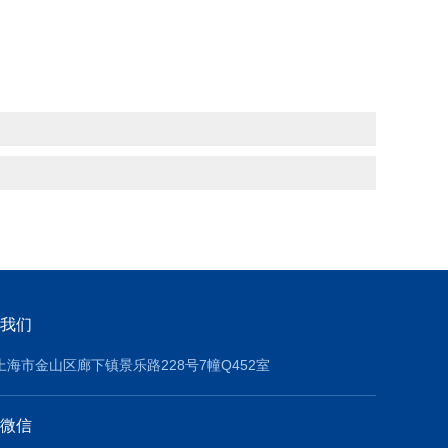
我们
上海市金山区廊下镇景乐路228号7幢Q452室
微信