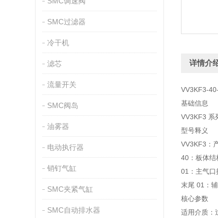
SMC调速阀
SMC过滤器
冷干机
详情介
滤芯
流量开关
VV3KF3-4
基础信息
SMC阀岛
VV3KF3
油雾器
型号释义
VV3KF3
电动执行器
40：板体
销钉气缸
01：主气
末尾 01：
SMC夹紧气缸
核心参数
SMC自动排水器
适用介质：